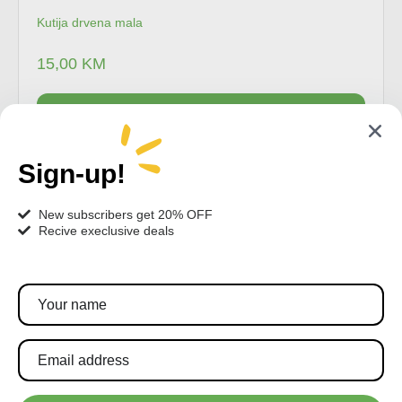
Kutija drvena mala
15,00
KM
Dodaj u korpu
Sign-up!
New subscribers get 20% OFF
Recive execlusive deals
Pratite nas!
Pretplatite se za najnovije akcije i popuste.