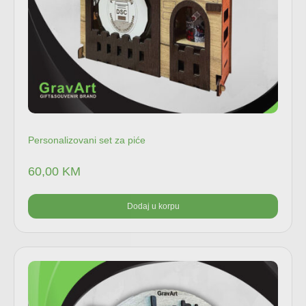
Personalizovani set za piće
60,00
KM
Dodaj u korpu