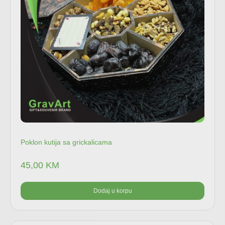
Poklon kutija sa grickalicama
45,00
KM
Dodaj u korpu