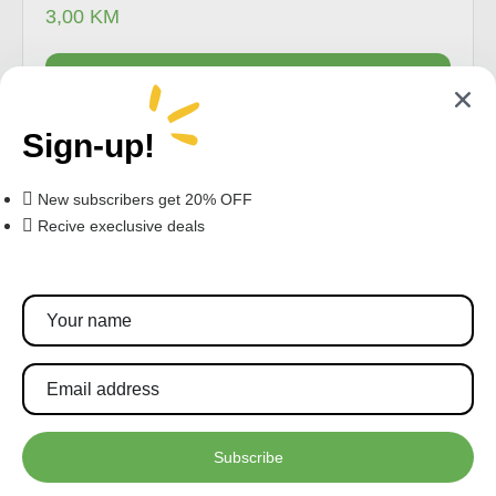
3,00
KM
Dodaj u korpu
Sign-up!
New subscribers get 20% OFF
Recive execlusive deals
Pratite nas!
Pretplatite se za najnovije akcije i popuste.
Subscribe
PRETPLATITE SE