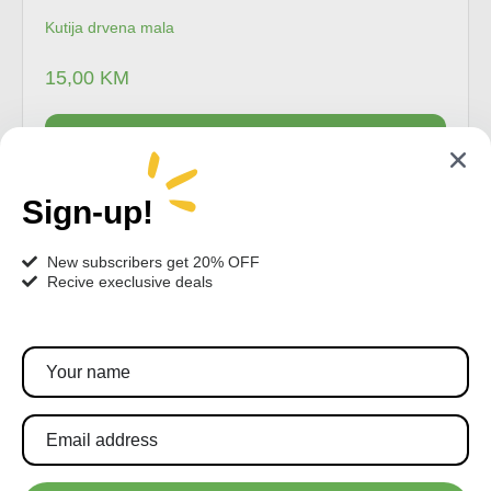
Kutija drvena mala
15,00
KM
Dodaj u korpu
Sign-up!
New subscribers get 20% OFF
Recive execlusive deals
Pratite nas!
Pretplatite se za najnovije akcije i popuste.