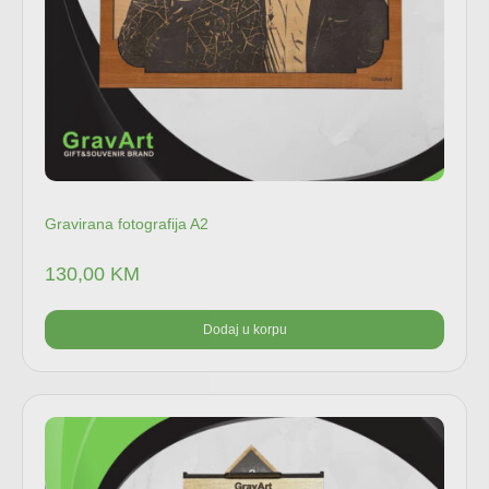
Gravirana fotografija A2
130,00
KM
Dodaj u korpu