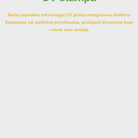
Naša napredna tehnologija UV printa omogućava direktno
štampanje na različitim površinama, pružajući živopisne boje
i visok nivo detalja.