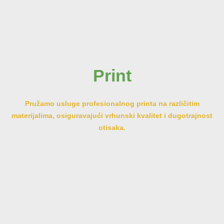
Print
Pružamo usluge profesionalnog printa na različitim
materijalima, osiguravajući vrhunski kvalitet i dugotrajnost
otisaka.