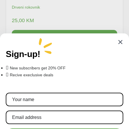
Drveni rokovnik
25,00
KM
Dodaj u korpu
Sign-up!
New subscribers get 20% OFF
Recive execlusive deals
Pratite nas!
Pretplatite se za najnovije akcije i popuste.