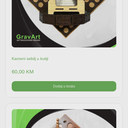
Kameni sebilj u kutiji
60,00
KM
Dodaj u korpu