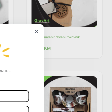
Poklon suvenir drveni rokovnik
25,00
KM
0% OFF
pu
Dodaj u korpu