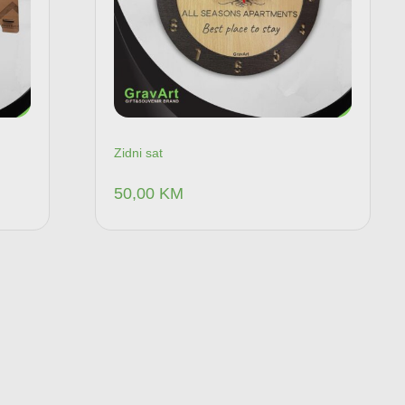
Zidni sat
50,00
KM
pu
Dodaj u korpu