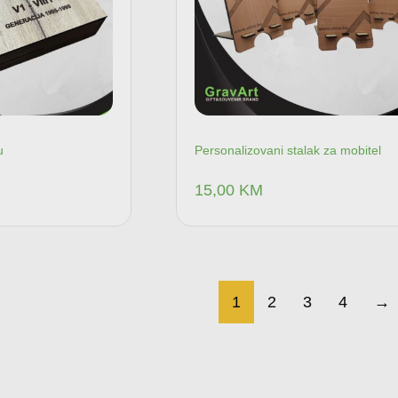
u
Personalizovani stalak za mobitel
15,00
KM
Dodaj u korpu
Dodaj u kor
1
2
3
4
→