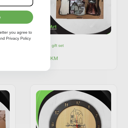
e
etter you agree to
nd
Privacy Policy
Bosnian gift set
60,00
KM
pu
Dodaj u korpu