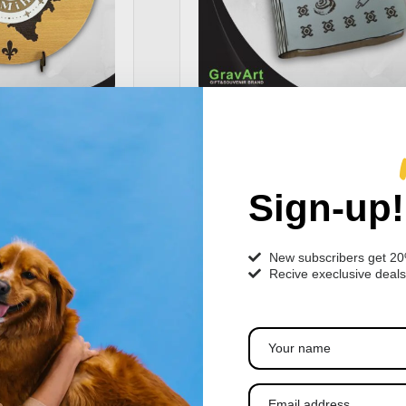
i sat fi-26 1
Personalizovani poklon rokovnik
25,00
KM
Sign-up!
New subscribers get 2
Recive execlusive deals
Dodaj u korpu
Dodaj u kor