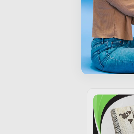
3D tramvaj
100,00
KM