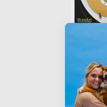
Personalizovani drven
30,00
KM