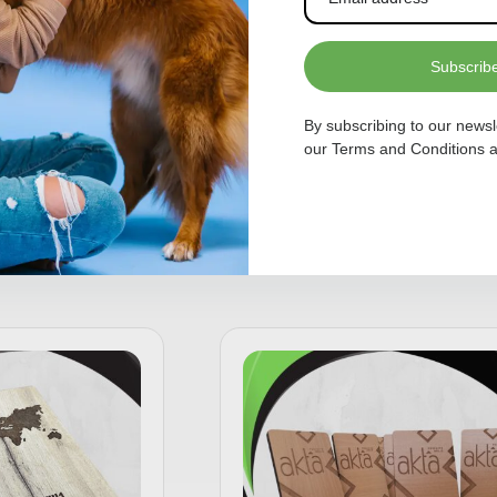
Subscrib
By subscribing to our newsl
our
Terms and Conditions
a
3D drveni logo
75,00
KM
Dodaj u korpu
Dodaj u kor