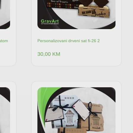
satom
Personalizovani drveni sat fi-26 2
30,00
KM
pu
Dodaj u korpu