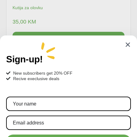
Kutija za olovku
35,00
KM
Dodaj u korpu
Sign-up!
New subscribers get 20% OFF
Recive execlusive deals
Pratite nas!
Pretplatite se za najnovije akcije i popuste.