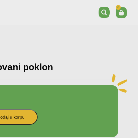
0
ovani poklon
odaj u korpu