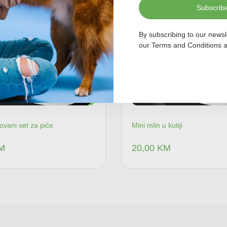
Subscrib
By subscribing to our newsl
our
Terms and Conditions
a
ovani set za piće
Mini mlin u kutiji
M
20,00
KM
Dodaj u korpu
Dodaj