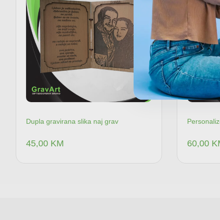
Dupla gravirana slika naj grav
Personaliz
45,00
KM
60,00
K
Dodaj u korpu