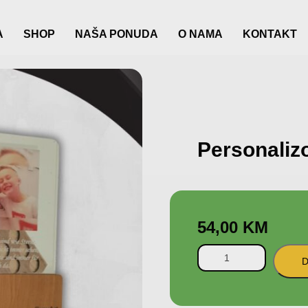
A
SHOP
NAŠA PONUDA
O NAMA
KONTAKT
Personaliz
54,00
KM
D