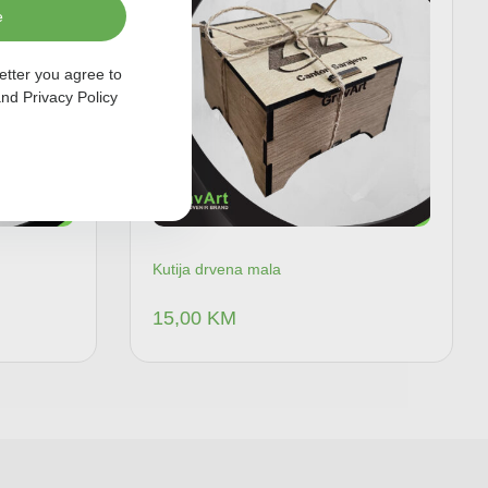
e
etter you agree to
nd
Privacy Policy
Kutija drvena mala
15,00
KM
 u korpu
Dodaj u korpu