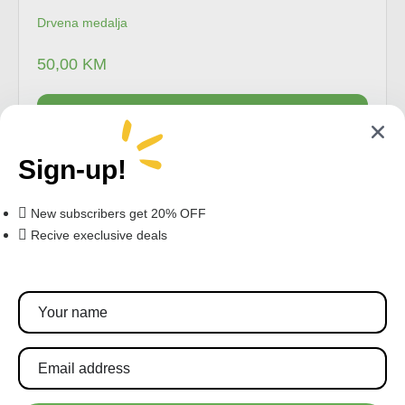
Drvena medalja
50,00
KM
Dodaj u korpu
Sign-up!
New subscribers get 20% OFF
Recive execlusive deals
Pratite nas!
Pretplatite se za najnovije akcije i popuste.