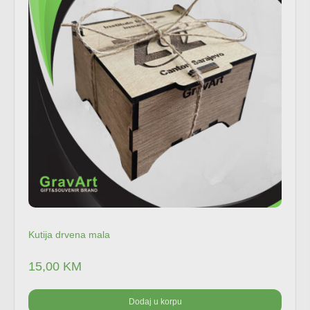
Kutija drvena mala
15,00
KM
Dodaj u korpu