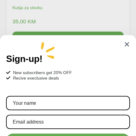
Kutija za olovku
35,00
KM
Dodaj u korpu
Sign-up!
New subscribers get 20% OFF
Recive execlusive deals
Pratite nas!
Pretplatite se za najnovije akcije i popuste.