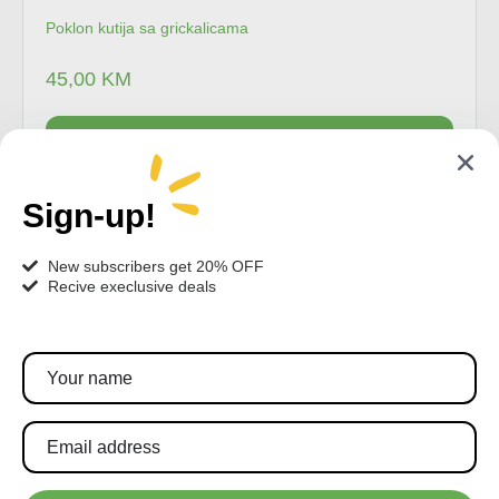
Poklon kutija sa grickalicama
45,00
KM
Dodaj u korpu
Sign-up!
New subscribers get 20% OFF
Recive execlusive deals
Pratite nas!
Pretplatite se za najnovije akcije i popuste.