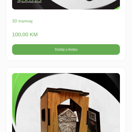
3D tramvaj
100,00
KM
Dodaj u korpu