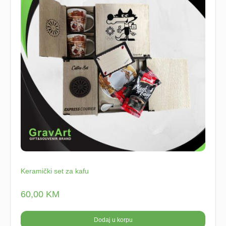
Keramički set za kafu
60,00
KM
Dodaj u korpu