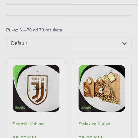
Prikaz 61–70 od 70 rezultata
Default
Sportski klub sat
Stalak za Kur'an
65,00
KM
25,00
KM