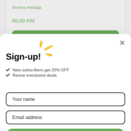
Drvena medalja
50,00
KM
Dodaj u korpu
Sign-up!
New subscribers get 20% OFF
Recive execlusive deals
Pratite nas!
Pretplatite se za najnovije akcije i popuste.