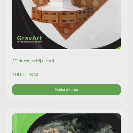
3D drveni sebilj u kutiji
100,00
KM
Dodaj u korpu