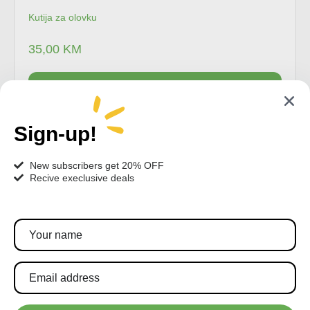
Kutija za olovku
35,00
KM
Dodaj u korpu
Sign-up!
New subscribers get 20% OFF
Recive execlusive deals
Pratite nas!
Pretplatite se za najnovije akcije i popuste.