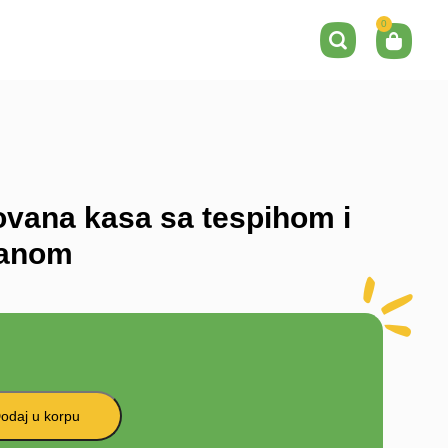
0
ovana kasa sa tespihom i
'anom
odaj u korpu