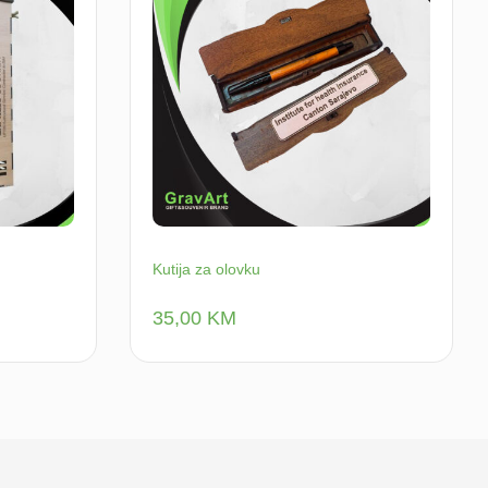
Kutija za olovku
35,00
KM
 u korpu
Dodaj u korpu