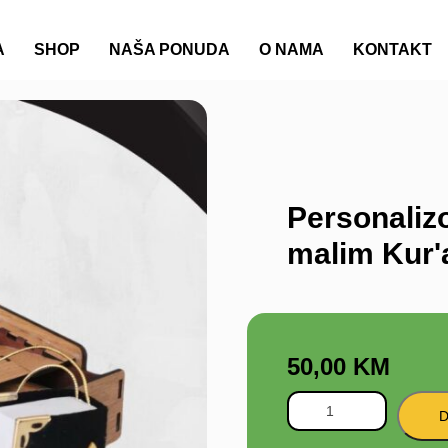
A
SHOP
NAŠA PONUDA
O NAMA
KONTAKT
Personaliz
malim Kur
50,00
KM
D