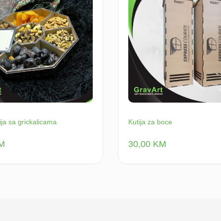
ija sa grickalicama
Kutija za boce
M
30,00
KM
Dodaj u korpu
Dodaj